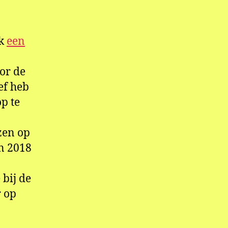
ik
ik
een
or de
ef heb
p te
zen op
in 2018
 bij de
 op