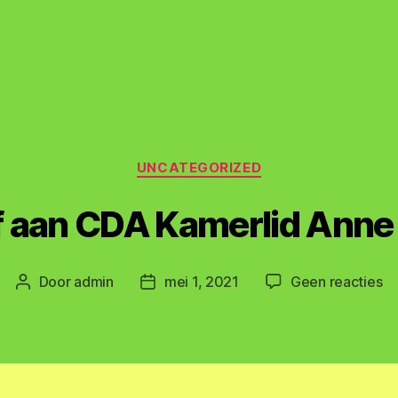
Categorieën
UNCATEGORIZED
f aan CDA Kamerlid Anne
o
Door
admin
mei 1, 2021
Geen reacties
Berichtauteur
Berichtdatum
Br
aa
C
Ka
A