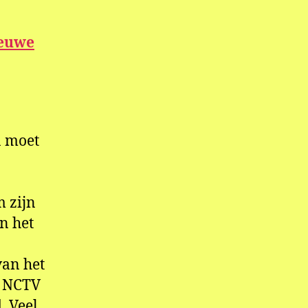
ieuwe
n moet
 zijn
n het
van het
e NCTV
. Veel