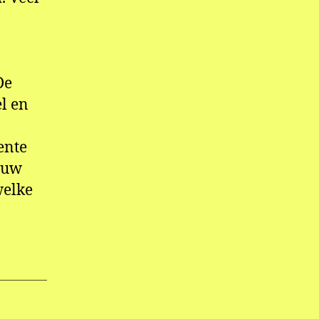
De
el en
ente
euw
welke