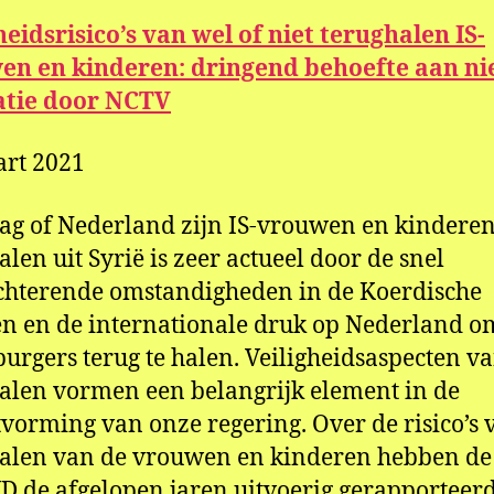
heidsrisico’s van wel of niet terughalen IS-
en en kinderen: dringend behoefte aan n
atie door NCTV
rt 2021
ag of Nederland zijn IS-vrouwen en kindere
alen uit Syrië is zeer actueel door de snel
chterende omstandigheden in de Koerdische
 en de internationale druk op Nederland om
burgers terug te halen. Veiligheidsaspecten va
alen vormen een belangrijk element in de
tvorming van onze regering. Over de risico’s 
halen van de vrouwen en kinderen hebben d
D de afgelopen jaren uitvoerig gerapporteerd