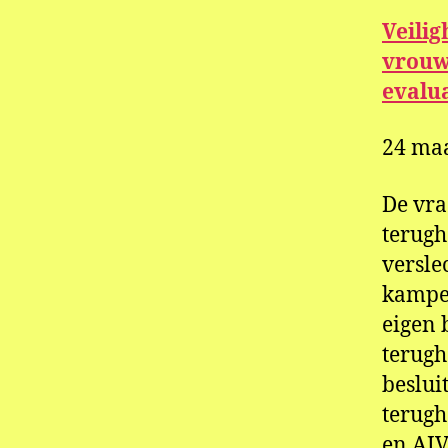
Veilig
vrouw
evalu
24 maa
De vra
terugh
versle
kampen
eigen 
terugh
beslui
terug
en AIV