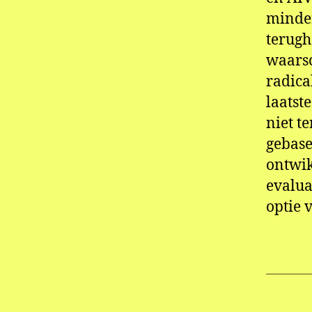
minder
terugh
waars
radica
laatst
niet t
gebase
ontwik
evalua
optie 