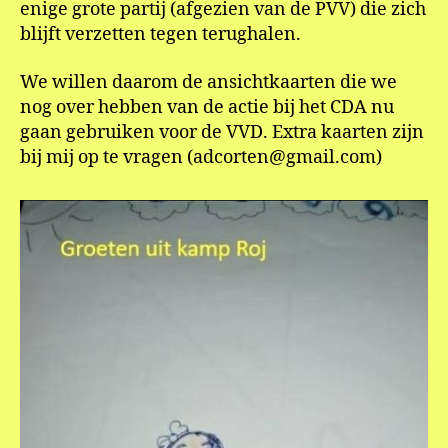
enige grote partij (afgezien van de PVV) die zich
blijft verzetten tegen terughalen.
We willen daarom de ansichtkaarten die we
nog over hebben van de actie bij het CDA nu
gaan gebruiken voor de VVD. Extra kaarten zijn
bij mij op te vragen (adcorten@gmail.com)