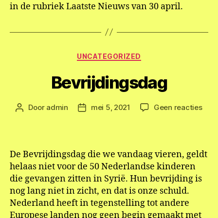
in de rubriek Laatste Nieuws van 30 april.
Categorieën
UNCATEGORIZED
Bevrijdingsdag
op
Door
admin
mei 5, 2021
Geen reacties
Berichtauteur
Berichtdatum
Bevr
De Bevrijdingsdag die we vandaag vieren, geldt
helaas niet voor de 50 Nederlandse kinderen
die gevangen zitten in Syrië. Hun bevrijding is
nog lang niet in zicht, en dat is onze schuld.
Nederland heeft in tegenstelling tot andere
Europese landen nog geen begin gemaakt met