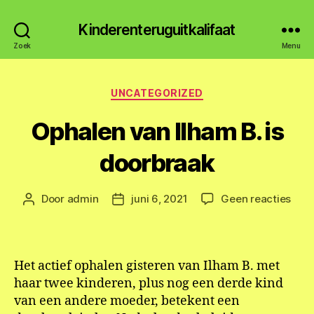
Kinderenteruguitkalifaat
Zoek
Menu
Categorieën
UNCATEGORIZED
Ophalen van Ilham B. is
doorbraak
op
Door
admin
juni 6, 2021
Geen reacties
Berichtauteur
Berichtdatum
Opha
van
Ilha
B.
Het actief ophalen gisteren van Ilham B. met
is
haar twee kinderen, plus nog een derde kind
door
van een andere moeder, betekent een