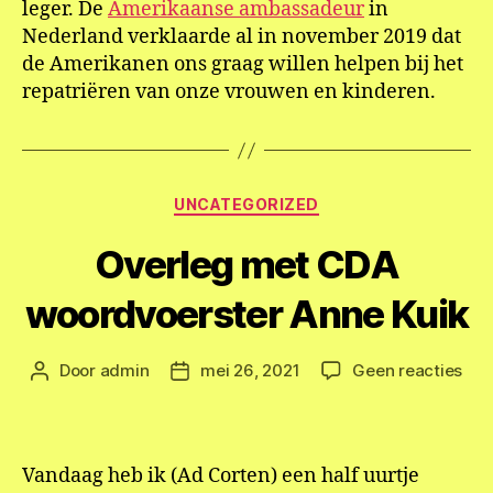
leger. De
Amerikaanse ambassadeur
in
Nederland verklaarde al in november 2019 dat
de Amerikanen ons graag willen helpen bij het
repatriëren van onze vrouwen en kinderen.
Categorieën
UNCATEGORIZED
Overleg met CDA
woordvoerster Anne Kuik
op
Door
admin
mei 26, 2021
Geen reacties
Berichtauteur
Berichtdatum
Ove
met
CD
woo
Vandaag heb ik (Ad Corten) een half uurtje
Ann