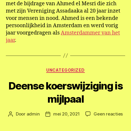
met de bijdrage van Ahmed el Mesri die zich
met zijn Vereniging Assadaaka al 20 jaar inzet
voor mensen in nood. Ahmed is een bekende
persoonlijkheid in Amsterdam en werd vorig
jaar voorgedragen als
Amsterdammer van het
jaar
.
Categorieën
UNCATEGORIZED
Deense koerswijziging is
mijlpaal
op
Door
admin
mei 20, 2021
Geen reacties
Berichtauteur
Berichtdatum
Dee
koe