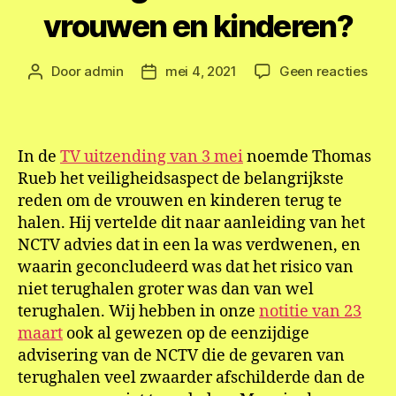
vrouwen en kinderen?
op
Door
admin
mei 4, 2021
Geen reacties
Berichtauteur
Berichtdatum
Is
onz
eige
veil
In de
TV uitzending van 3 mei
noemde Thomas
het
Rueb het veiligheidsaspect de belangrijkste
bela
reden om de vrouwen en kinderen terug te
arg
halen. Hij vertelde dit naar aanleiding van het
voor
NCTV advies dat in een la was verdwenen, en
het
teru
waarin geconcludeerd was dat het risico van
van
niet terughalen groter was dan van wel
de
terughalen. Wij hebben in onze
notitie van 23
vro
maart
ook al gewezen op de eenzijdige
en
advisering van de NCTV die de gevaren van
kind
terughalen veel zwaarder afschilderde dan de