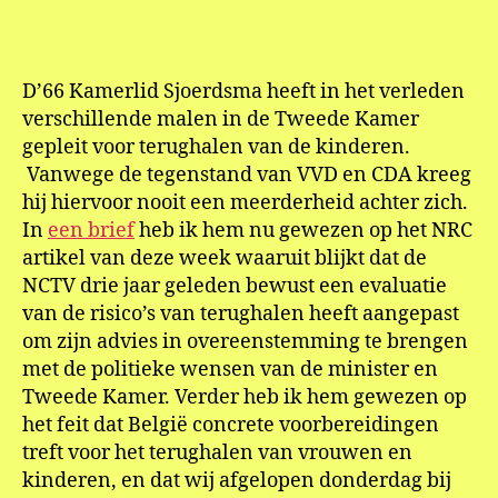
Brief
aan
D’66
Kame
D’66 Kamerlid Sjoerdsma heeft in het verleden
Sjoe
verschillende malen in de Tweede Kamer
Sjoe
gepleit voor terughalen van de kinderen.
Vanwege de tegenstand van VVD en CDA kreeg
hij hiervoor nooit een meerderheid achter zich.
In
een brief
heb ik hem nu gewezen op het NRC
artikel van deze week waaruit blijkt dat de
NCTV drie jaar geleden bewust een evaluatie
van de risico’s van terughalen heeft aangepast
om zijn advies in overeenstemming te brengen
met de politieke wensen van de minister en
Tweede Kamer. Verder heb ik hem gewezen op
het feit dat België concrete voorbereidingen
treft voor het terughalen van vrouwen en
kinderen, en dat wij afgelopen donderdag bij