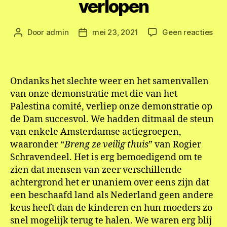
verlopen
op
Door
admin
mei 23, 2021
Geen reacties
Berichtauteur
Berichtdatum
Dem
Ams
suc
ver
Ondanks het slechte weer en het samenvallen
van onze demonstratie met die van het
Palestina comité, verliep onze demonstratie op
de Dam succesvol. We hadden ditmaal de steun
van enkele Amsterdamse actiegroepen,
waaronder “
Breng ze veilig thuis
” van Rogier
Schravendeel. Het is erg bemoedigend om te
zien dat mensen van zeer verschillende
achtergrond het er unaniem over eens zijn dat
een beschaafd land als Nederland geen andere
keus heeft dan de kinderen en hun moeders zo
snel mogelijk terug te halen. We waren erg blij