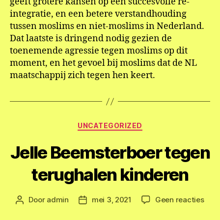
geeft grotere kansen op een succesvolle re-
integratie, en een betere verstandhouding
tussen moslims en niet-moslims in Nederland.
Dat laatste is dringend nodig gezien de
toenemende agressie tegen moslims op dit
moment, en het gevoel bij moslims dat de NL
maatschappij zich tegen hen keert.
Categorieën
UNCATEGORIZED
Jelle Beemsterboer tegen
terughalen kinderen
op
Door
admin
mei 3, 2021
Geen reacties
Berichtauteur
Berichtdatum
Jell