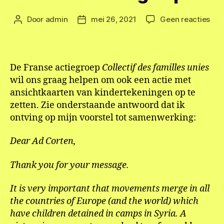
op
Door
admin
mei 26, 2021
Geen reacties
Berichtauteur
Berichtdatum
Sam
met
Fra
act
De Franse actiegroep
Collectif des familles unies
wil ons graag helpen om ook een actie met
ansichtkaarten van kindertekeningen op te
zetten. Zie onderstaande antwoord dat ik
ontving op mijn voorstel tot samenwerking:
Dear Ad Corten,
Thank you for your message.
It is very important that movements merge in all
the countries of Europe (and the world) which
have children detained in camps in Syria. A