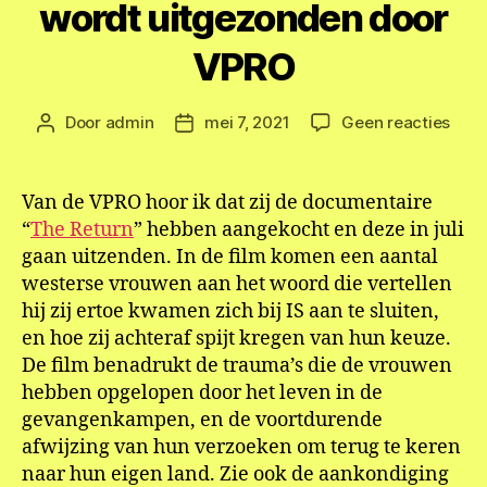
wordt uitgezonden door
VPRO
op
Door
admin
mei 7, 2021
Geen reacties
Berichtauteur
Berichtdatum
Docu
The
Retu
Van de VPRO hoor ik dat zij de documentaire
word
“
The Return
” hebben aangekocht en deze in juli
uitg
gaan uitzenden. In de film komen een aantal
door
westerse vrouwen aan het woord die vertellen
VPR
hij zij ertoe kwamen zich bij IS aan te sluiten,
en hoe zij achteraf spijt kregen van hun keuze.
De film benadrukt de trauma’s die de vrouwen
hebben opgelopen door het leven in de
gevangenkampen, en de voortdurende
afwijzing van hun verzoeken om terug te keren
naar hun eigen land. Zie ook de aankondiging