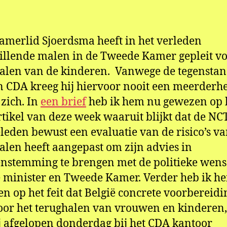
Sj
amerlid Sjoerdsma heeft in het verleden
illende malen in de Tweede Kamer gepleit v
alen van de kinderen. Vanwege de tegensta
 CDA kreeg hij hiervoor nooit een meerderh
 zich. In
een brief
heb ik hem nu gewezen op 
tikel van deze week waaruit blijkt dat de NC
eleden bewust een evaluatie van de risico’s v
alen heeft aangepast om zijn advies in
nstemming te brengen met de politieke wen
 minister en Tweede Kamer. Verder heb ik h
n op het feit dat België concrete voorbereid
voor het terughalen van vrouwen en kinderen,
j afgelopen donderdag bij het CDA kantoor